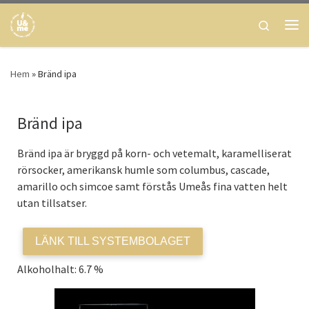
Skip to content
Search
Men
Hem
»
Bränd ipa
Bränd ipa
Bränd ipa är bryggd på korn- och vetemalt, karamelliserat
rörsocker, amerikansk humle som columbus, cascade,
amarillo och simcoe samt förstås Umeås fina vatten helt
utan tillsatser.
LÄNK TILL SYSTEMBOLAGET
Alkoholhalt: 6.7 %