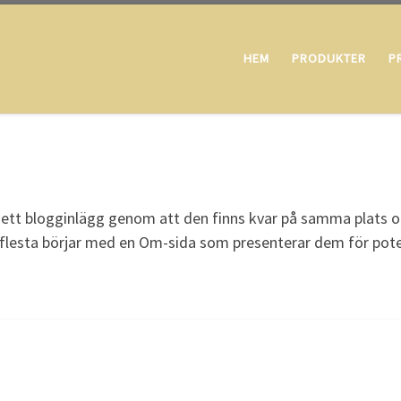
HEM
PRODUKTER
P
ån ett blogginlägg genom att den finns kvar på samma plats o
 flesta börjar med en Om-sida som presenterar dem för poten