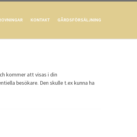
ROVNINGAR
KONTAKT
GÅRDSFÖRSÄLJNING
ch kommer att visas i din
tiella besökare. Den skulle t.ex kunna ha